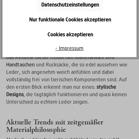
verwenden wir eine Mischung aus innovativen,
Datenschutzeinstellungen
tierfreien Materialien wie hochwertigem Kunstleder
und strapazierfähigem Polyester.
Nur funktionale Cookies akzeptieren
Cookies akzeptieren
Kein Leder, das sich dennoch fast wie
echtes Leder anfühlt? Ja, das geht!
- Impressum
Das Resultat dieser modernen Materialwahl sind
Handtaschen
und Rucksäcke, die so edel aussehen wie
Leder, sich angenehm weich anfühlen und dabei
vollständig frei von tierischen Komponenten sind. Auf
den ersten Blick erkennt man nur eines:
stylische
Designs
, die tagtäglich funktionieren und quasi keinen
Unterschied zu echtem Leder zeigen.
Aktuelle Trends mit zeitgemäßer
Materialphilosophie