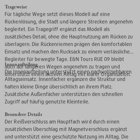
Trageweise
Für tägliche Wege setzt dieses Modell auf eine
Rückenlösung, die Stadt und längere Strecken angenehm
begleitet. Ein Tragegriff ergänzt das Modell als
zusätzliches Detail, ohne die Hauptnutzung am Rücken zu
überlagern. Die Rückenriemen prägen den komfortablen
Einsatz und machen den Rucksack zu einem verlässlichen
Begleiter für bewegte Tage. E&N Tours RUE 09 bleibt
Innenaufteilung
auch auf längeren Wegen angenehm zu tragen und
Die Innenaufteilung unterstützt einen nachvollziehbaren
unterstützt einen aktiven Alltag mit klarer Organisation.
Alltagseinsatz. Innenfächer ergänzen die Struktur und
halten kleine Dinge übersichtlich an ihrem Platz.
Zusätzliche Außenfächer unterstützen den schnellen
Zugriff auf häufig genutzte Kleinteile.
Besondere Details
Der Reißverschluss am Hauptfach wird durch einen
zusätzlichen Überschlag mit Magnetverschluss ergänzt
und unterstützt eine geschützte Nutzung im Alltag. Die