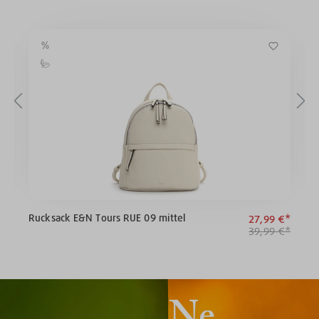
Rucksack E&N Tours RUE 09 mittel
U
€*
27,99 €*
39,99 €*