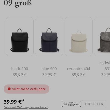
09 groß
darksi
black 100
blue 500
ceramics 404
83
39,99 €
39,99 €
39,99 €
39,9
Nicht mehr verfügbar
39,99 €*
TOPSELLER
Preise inkl. MwSt. zzgl. Versandkosten