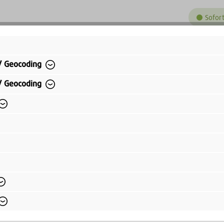
Sofort
59,99 
Preise inkl.
/ Geocoding
Versandkos
/ Geocoding
Kauf auf Rechnung
Bequem per Rechnungskauf bezahlen