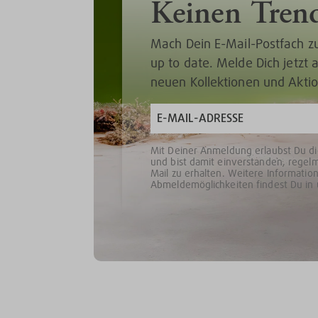
Keinen Tren
Mach Dein E-Mail-Postfach z
up to date. Melde Dich jetzt
neuen Kollektionen und Akti
Mit Deiner Anmeldung erlaubst Du d
und bist damit einverstanden, regel
Mail zu erhalten. Weitere Informat
Abmeldemöglichkeiten findest Du in 