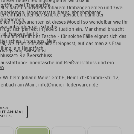
. Dieser neue Lieblingsbegleiter wird dank
griffe: zwei Tragegriffe
rstellbarem und abnehmbarem Umhängeriemen und zwei
ngeriemen: längenverstellbarer, abnehmbarer
fen einfach über der Schulter getragen. Dank der
ngeriemen
enen Tragevarianten ist dieses Modell so wandelbar wie Ihr
variante: über der Schulter
d fügt sich perfekt in jede Situation ein. Manchmal braucht
ial: Feinsynthetik
 mehr Platz in der Tasche - für solche Fälle eignet sich das
 tierischen Ursprungs: Nein
al, weil hier einfach alles reinpasst, auf das man als Frau
ilung: ein Hauptfach
rwegs angewiesen ist.
hlussart: Reißverschluss
ausstattung: Innentasche mit Reißverschluss und ein
en
steckfach
r:
Wilhelm Johann Meier GmbH, Heinrich-Krumm-Str. 12,
fenbach am Main, info@meier-lederwaren.de