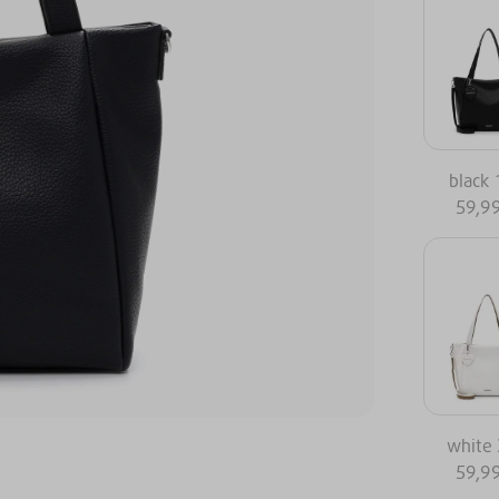
black
59,9
white
59,9