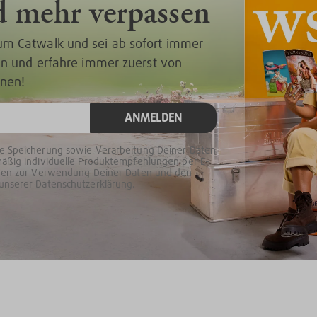
d mehr verpassen
um Catwalk und sei ab sofort immer
 an und erfahre immer zuerst von
onen!
ANMELDEN
ie Speicherung sowie Verarbeitung Deiner Daten
mäßig individuelle Produktempfehlungen per E-
ionen zur Verwendung Deiner Daten und den
unserer Datenschutzerklärung.