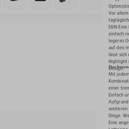
Optimisti
Vor allem
tagtäglic
E&N Enie 
einfach ri
legeres O
auf den m
lässt sic
Highlight
Der beson
Design.
Mit jedem
Kombinati
einer tre
Einfach u
Aufgrund 
weiteren 
Dinge. We
Enie ange