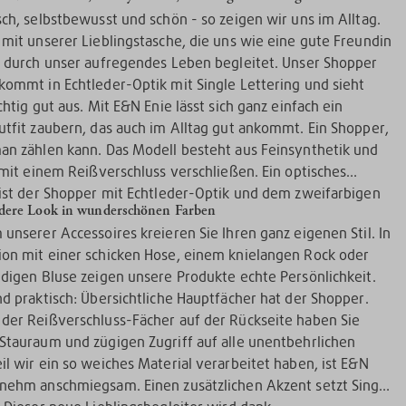
sch, selbstbewusst und schön - so zeigen wir uns im Alltag.
 mit unserer Lieblingstasche, die uns wie eine gute Freundin
h durch unser aufregendes Leben begleitet. Unser Shopper
kommt in Echtleder-Optik mit Single Lettering und sieht
chtig gut aus. Mit E&N Enie lässt sich ganz einfach ein
utfit zaubern, das auch im Alltag gut ankommt. Ein Shopper,
an zählen kann. Das Modell besteht aus Feinsynthetik und
h mit einem Reißverschluss verschließen. Ein optisches
 ist der Shopper mit Echtleder-Optik und dem zweifarbigen
dere Look in wunderschönen Farben
 unserer Accessoires kreieren Sie Ihren ganz eigenen Stil. In
on mit einer schicken Hose, einem knielangen Rock oder
ndigen Bluse zeigen unsere Produkte echte Persönlichkeit.
nd praktisch: Übersichtliche Hauptfächer hat der Shopper.
der Reißverschluss-Fächer auf der Rückseite haben Sie
Stauraum und zügigen Zugriff auf alle unentbehrlichen
il wir ein so weiches Material verarbeitet haben, ist E&N
nehm anschmiegsam. Einen zusätzlichen Akzent setzt Single