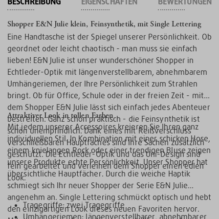
BESCHREIBUNG
EIGENSCHAFTEN
BEWERTUNGEN
Shopper E&N Julie klein, Feinsynthetik, mit Single Lettering
Eine Handtasche ist der Spiegel unserer Persönlichkeit. Ob
geordnet oder leicht chaotisch - man muss sie einfach
lieben! E&N Julie ist unser wunderschöner Shopper in
Echtleder-Optik mit längenverstellbarem, abnehmbarem
Umhängeriemen, der Ihre Persönlichkeit zum Strahlen
bringt. Ob für Office, Schule oder in der freien Zeit - mit
dem Shopper E&N Julie lässt sich einfach jedes Abenteuer
Attraktiver Look in tollen Farben
bestreiten. Ganz schön praktisch - die Feinsynthetik ist
Mit jedem unserer Accessoires kreieren Sie Ihren ganz
schön unempfindlich. Dank eines mit Reißverschluss
individuellen Stil. In Kombination mit einer schicken Hose,
verschließbaren Hauptfaches sind Ihre Sachen zusätzlich
einem knielangen Rock oder einer trendigen Bluse zeigen
geschützt. Die Echtleder-Optik und das Uni-Design sind
unsere Produkte echte Persönlichkeit. Unser Shopper hat
fein gearbeitet und verleihen dem Shopper einen edlen
übersichtliche Hauptfächer. Durch die weiche Haptik
Look.
schmiegt sich Ihr neuer Shopper der Serie E&N Julie
angenehm an. Single Lettering schmückt optisch und hebt
Tragegriffe: zwei Tragegriffe
den einzigartigen Look dieses neuen Favoriten hervor.
Umhängeriemen: längenverstellbarer, abnehmbarer