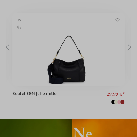
Beutel E&N Julie mittel
R
€*
29,99 €*