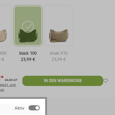
 400
black 100
khaki 910
9 €
23,99 €
23,99 €
€*
39,99 €*
IN DEN WARENKORB
 MwSt. zzgl.
ten
Aktiv