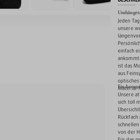
Umhängetas
Jeden Tag 
unsere w
längenve
Persönlich
einfach e
ankommt. 
ist das M
aus Feins
optisches
Ein beson
Material-
Unsere at
sich toll
Übersicht
Rückfach 
schnellen
von der H
Für das g