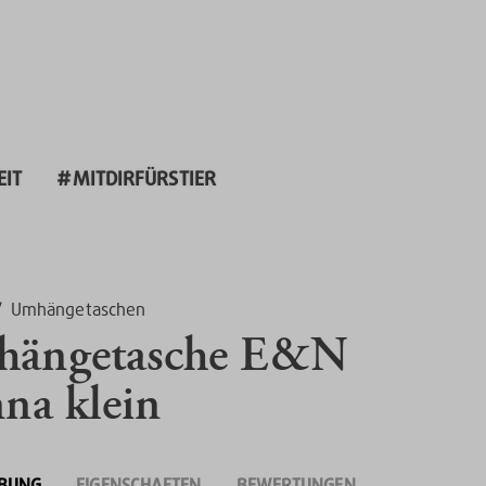
EIT
#MITDIRFÜRSTIER
/
Umhängetaschen
ängetasche E&N
nna klein
IBUNG
EIGENSCHAFTEN
BEWERTUNGEN