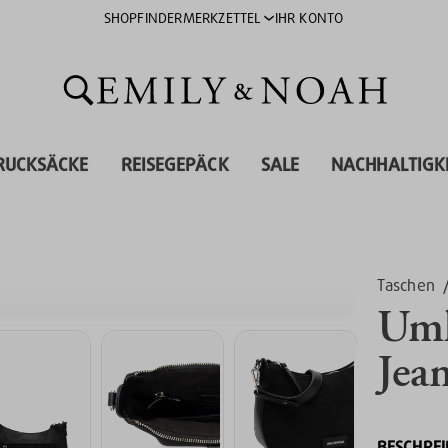
SHOPFINDER
MERKZETTEL
IHR KONTO
RUCKSÄCKE
REISEGEPÄCK
SALE
NACHHALTIGK
Taschen
Umh
Jea
BESCHRE