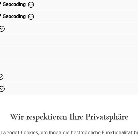
/ Geocoding
/ Geocoding
Kauf auf Rechnung
Bequem per Rechnungskauf bezahlen
Wir respektieren Ihre Privatsphäre
Entdecke die Serie
E&N Jeanna
rwendet Cookies, um Ihnen die bestmögliche Funktionalität bi