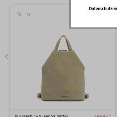
Datenschutzei
Rucksack E&N Jeanna mittel
29,99 €*