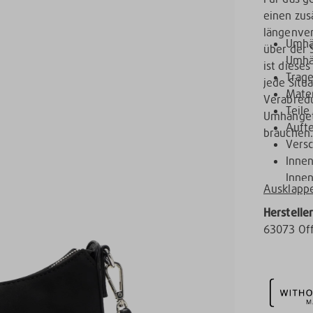
einen zus
längenve
Umhä
über der 
Umhä
ist dieses
Trage
jede Situ
Mater
Verabredu
Teile
Umhängeta
Aufte
brauchen.
Versc
Innen
Innen
Ausklapp
Herstelle
63073 Of