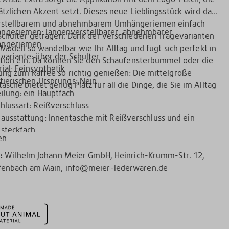
ätzlichen Akzent setzt. Dieses neue Lieblingsstück wird dank
rstellbarem und abnehmbarem Umhängeriemen einfach
ngeriemen: längenverstellbarer, abnehmbarer
Schulter getragen. Dank der verschiedenen Tragevarianten
ngeriemen
 Modell so wandelbar wie Ihr Alltag und fügt sich perfekt in
variante: über der Schulter
ation ein. Da können Sie den Schaufensterbummel oder die
ial: Feinsynthetik
ng zum Kaffee so richtig genießen: Die mittelgroße
 tierischen Ursprungs: Nein
sche bietet genug Platz für all die Dinge, die Sie im Alltag
ilung: ein Hauptfach
hlussart: Reißverschluss
ausstattung: Innentasche mit Reißverschluss und ein
steckfach
en
r:
Wilhelm Johann Meier GmbH, Heinrich-Krumm-Str. 12,
fenbach am Main, info@meier-lederwaren.de