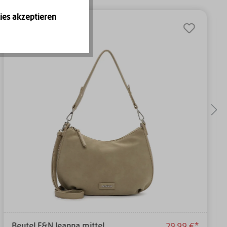
ies akzeptieren
Beutel E&N Jeanna mittel
29,99 €*