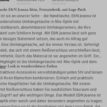
che E&N Jeanna klein, Feinsynthetik, mit Logo-Patch
ist sie an unserer Seite - die Handtasche. E&N Jeanna ist
underschöne Umhängetasche in Mix-Optik mit
rstellbarem, abnehmbarem Umhängeriemen, die Ihre
keit zum Schillern bringt. Mit E&N Jeanna lässt sich ganz
in lässiges Statement setzen, das auch im Alltag gut
Eine Umhängetasche, auf die immer Verlass ist. Gefertigt
odell, das sich mit einem Reißverschluss verschließen lässt,
ynthetik. Durch das Material ist sie angenehm im Griff. Ein
 Highlight ist die Umhängetasche mit Mix-Optik und dem
derer Look in wunderschönen Farben
Mix.
traktiven Accessoires vervollständigen jeden Stil und lassen
 mit Ihren Klamotten kombinieren. Einfach und praktisch:
liche Hauptfächer hat die Umhängetasche. Mit einem
mit Reißverschluss haben Sie zusätzlichen Stauraum und
 Zugriff auf alle wichtigen Dinge. Das Modell E&N Jeanna ist
aptik eher weich und daher besonders angenehm zu tragen.
ewisse Extra sorgt die Applikation mit dem Logo-Patch, die