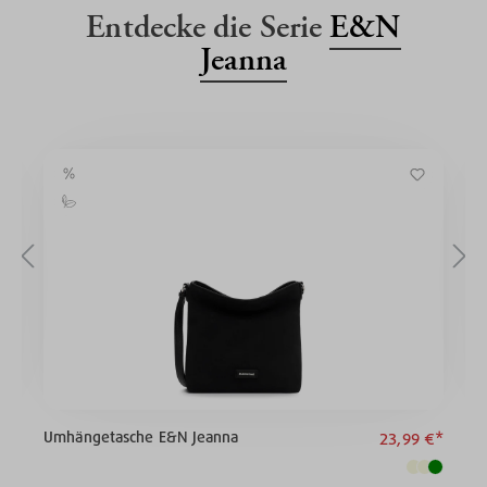
Entdecke die Serie
E&N
Jeanna
Umhängetasche E&N Jeanna
S
€*
23,99 €*