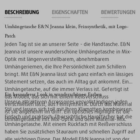
BESCHREIBUNG
EIGENSCHAFTEN
BEWERTUNGEN
Umhängetasche E&N Jeanna klein, Feinsynthetik, mit Logo-
Patch
Jeden Tag ist sie an unserer Seite - die Handtasche. E&N
Jeanna ist unsere wunderschöne Umhängetasche in Mix-
Optik mit längenverstellbarem, abnehmbarem
Umhängeriemen, die Ihre Persönlichkeit zum Schillern
bringt. Mit E&N Jeanna lässt sich ganz einfach ein lässiges
Statement setzen, das auch im Alltag gut ankommt. Eine
Umhängetasche, auf die immer Verlass ist. Gefertigt ist
Ein besonderer Look in wunderschönen Farben
das Modell, das sich mit einem Reißverschluss
Unsere attraktiven Accessoires vervollständigen jeden
verschließen lässt, aus Feinsynthetik. Durch das Material
Stil und lassen sich toll mit Ihren Klamotten kombinieren.
ist sie angenehm im Griff. Ein optisches Highlight ist die
Einfach und praktisch: Übersichtliche Hauptfächer hat die
Umhängetasche mit Mix-Optik und dem Material-Mix.
Umhängetasche. Mit einem Rückfach mit Reißverschluss
haben Sie zusätzlichen Stauraum und schnellen Zugriff auf
alle wichtigen Dinge. Das Modell E&N Jeanna ist von der