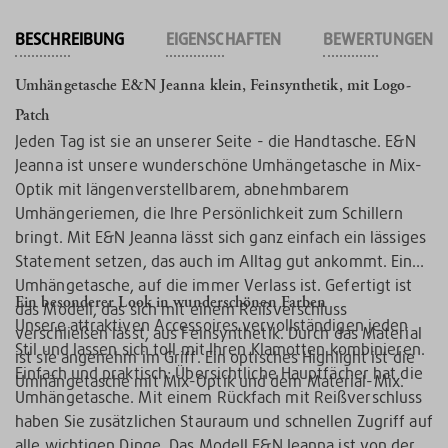
BESCHREIBUNG
EIGENSCHAFTEN
BEWERTUNGEN
Umhängetasche E&N Jeanna klein, Feinsynthetik, mit Logo-
Patch
Jeden Tag ist sie an unserer Seite - die Handtasche. E&N
Jeanna ist unsere wunderschöne Umhängetasche in Mix-
Optik mit längenverstellbarem, abnehmbarem
Umhängeriemen, die Ihre Persönlichkeit zum Schillern
bringt. Mit E&N Jeanna lässt sich ganz einfach ein lässiges
Statement setzen, das auch im Alltag gut ankommt. Eine
Umhängetasche, auf die immer Verlass ist. Gefertigt ist
Ein besonderer Look in wunderschönen Farben
das Modell, das sich mit einem Reißverschluss
Unsere attraktiven Accessoires vervollständigen jeden
verschließen lässt, aus Feinsynthetik. Durch das Material
Stil und lassen sich toll mit Ihren Klamotten kombinieren.
ist sie angenehm im Griff. Ein optisches Highlight ist die
Einfach und praktisch: Übersichtliche Hauptfächer hat die
Umhängetasche mit Mix-Optik und dem Material-Mix.
Umhängetasche. Mit einem Rückfach mit Reißverschluss
haben Sie zusätzlichen Stauraum und schnellen Zugriff auf
alle wichtigen Dinge. Das Modell E&N Jeanna ist von der