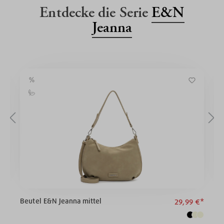
Entdecke die Serie
E&N
Jeanna
Beutel E&N Jeanna mittel
U
€*
29,99 €*