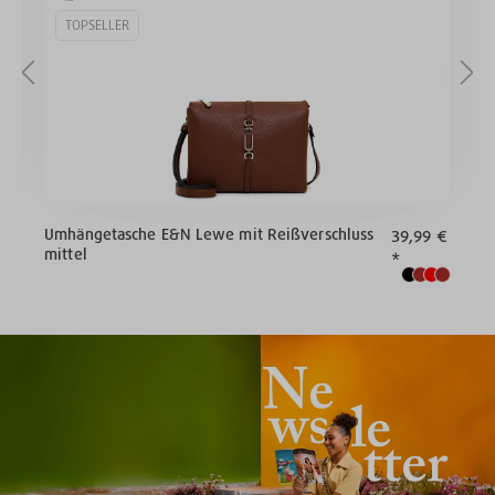
TOPSELLER
Umhängetasche E&N Lewe mit Reißverschluss
U
€*
39,99 €
mittel
m
*