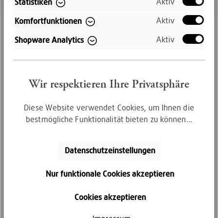
Aktiv
Statistiken
Kostenloser Versand innerhalb
Aktiv
Komfortfunktionen
Deutschlands
Aktiv
Shopware Analytics
Wir respektieren Ihre Privatsphäre
Diese Website verwendet Cookies, um Ihnen die
bestmögliche Funktionalität bieten zu können...
Kauf auf Rechnung
Datenschutzeinstellungen
Bequem per Rechnungskauf bezahlen
Nur funktionale Cookies akzeptieren
Cookies akzeptieren