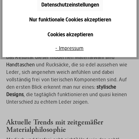
verwenden wir eine Mischung aus innovativen,
Datenschutzeinstellungen
tierfreien Materialien wie hochwertigem Kunstleder
und strapazierfähigem Polyester.
Nur funktionale Cookies akzeptieren
Cookies akzeptieren
Kein Leder, das sich dennoch fast wie
echtes Leder anfühlt? Ja, das geht!
- Impressum
Das Resultat dieser modernen Materialwahl sind
Handtaschen
und Rucksäcke, die so edel aussehen wie
Leder, sich angenehm weich anfühlen und dabei
vollständig frei von tierischen Komponenten sind. Auf
den ersten Blick erkennt man nur eines:
stylische
Designs
, die tagtäglich funktionieren und quasi keinen
Unterschied zu echtem Leder zeigen.
Aktuelle Trends mit zeitgemäßer
Materialphilosophie