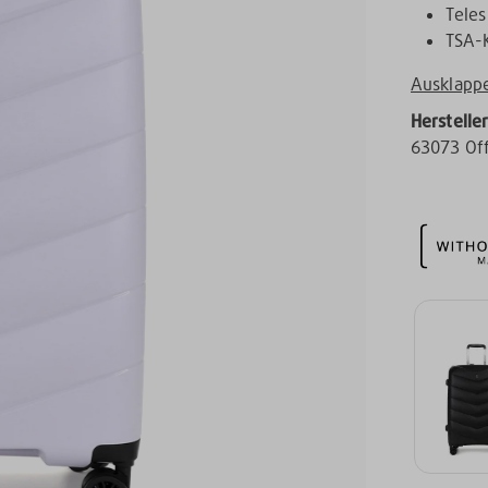
Teles
TSA-
Ausklapp
Herstelle
63073 Of