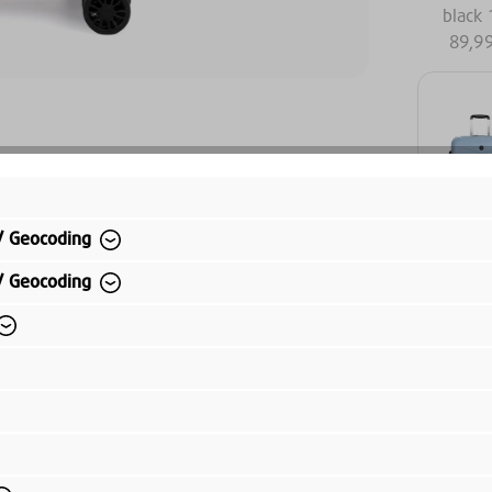
black
89,9
/ Geocoding
smoke
/ Geocoding
56
89,9
89,99 
Preise inkl.
Versandkos