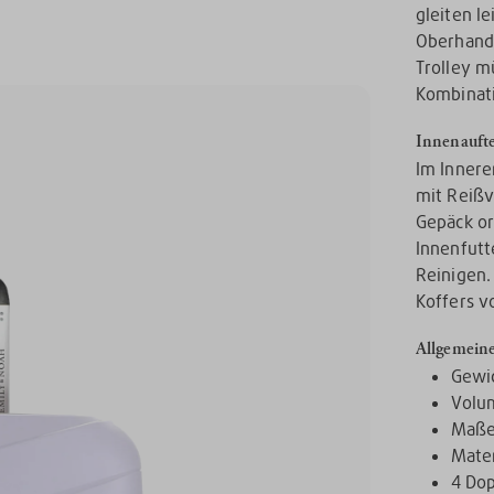
gleiten l
Oberhandg
Trolley m
Kombinati
Innenaufte
Im Innere
mit Reißv
Gepäck or
Innenfutt
Reinigen.
Koffers v
Allgemein
Gewic
Volum
Maße
Mater
4 Dop