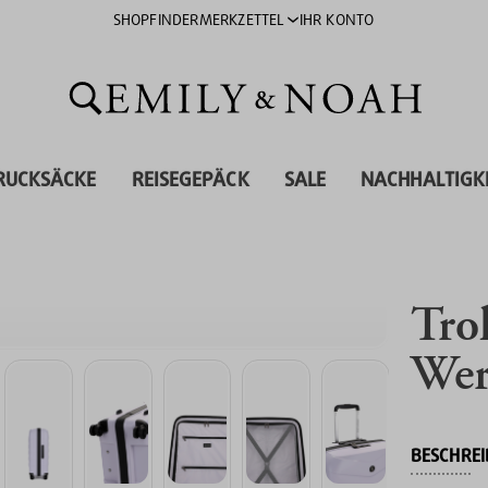
SHOPFINDER
MERKZETTEL
IHR KONTO
RUCKSÄCKE
REISEGEPÄCK
SALE
NACHHALTIGK
Tro
Wer
BESCHRE