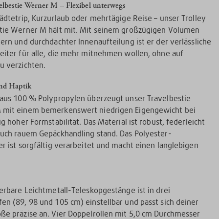
lbestie Werner M – Flexibel unterwegs
tädtetrip, Kurzurlaub oder mehrtägige Reise – unser Trolley
tie Werner M hält mit. Mit seinem großzügigen Volumen
tern und durchdachter Innenaufteilung ist er der verlässliche
eiter für alle, die mehr mitnehmen wollen, ohne auf
u verzichten.
nd Haptik
 aus 100 % Polypropylen überzeugt unser Travelbestie
 mit einem bemerkenswert niedrigen Eigengewicht bei
ig hoher Formstabilität. Das Material ist robust, federleicht
auch rauem Gepäckhandling stand. Das Polyester-
er ist sorgfältig verarbeitet und macht einen langlebigen
ierbare Leichtmetall-Teleskopgestänge ist in drei
en (89, 98 und 105 cm) einstellbar und passt sich deiner
ße präzise an. Vier Doppelrollen mit 5,0 cm Durchmesser