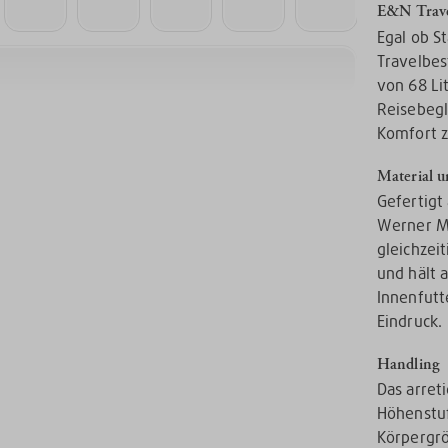
E&N Trave
Egal ob S
Travelbes
von 68 Li
Reisebegl
Komfort z
Material u
Gefertigt
Werner M
gleichzeit
und hält 
Innenfutt
Eindruck.
Handling
Das arret
Höhenstuf
Körpergrö