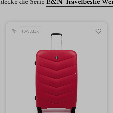
decke die Serie
E&N Travelbestie We
TOPSELLER