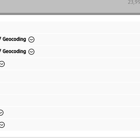
23,9
23,99 
Preise inkl.
/ Geocoding
Versandkos
/ Geocoding
Kauf auf Rechnung
Bequem per Rechnungskauf bezahlen