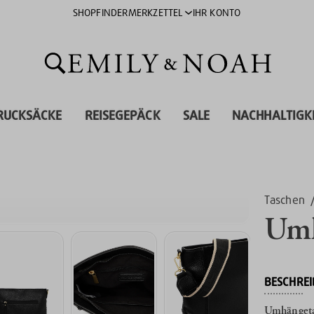
SHOPFINDER
MERKZETTEL
IHR KONTO
RUCKSÄCKE
REISEGEPÄCK
SALE
NACHHALTIGK
Taschen
Umh
BESCHRE
Umhängetas