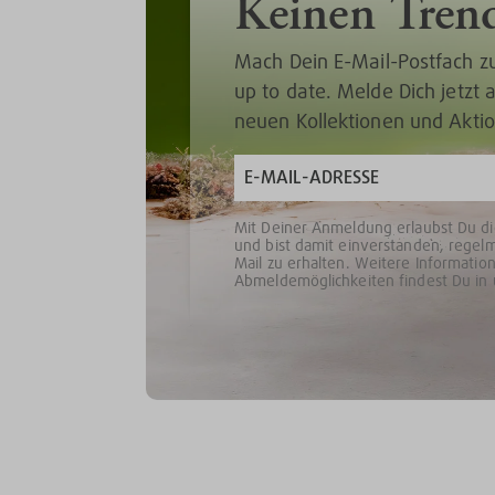
Keinen Tren
Mach Dein E-Mail-Postfach z
up to date. Melde Dich jetzt
neuen Kollektionen und Akti
Mit Deiner Anmeldung erlaubst Du d
und bist damit einverstanden, regel
Mail zu erhalten. Weitere Informat
Abmeldemöglichkeiten findest Du in 