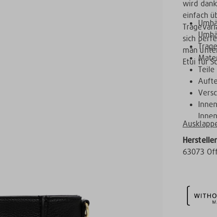
wird dan
einfach ü
Umhä
Tragevari
Umhä
sich perfe
Trage
man unter
Mater
Etui für S
Teile
Aufte
Versc
Innen
Innen
Ausklapp
Herstelle
63073 Of