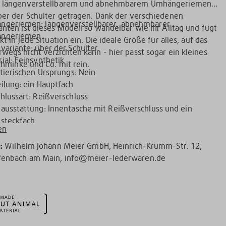
k längenverstellbarem und abnehmbarem Umhängeriemen
ber der Schulter getragen. Dank der verschiedenen
ngeriemen: längenverstellbarer, abnehmbarer
anten ist dieses Modell so wandelbar wie Ihr Alltag und fügt
ngeriemen
kt in jede Situation ein. Die ideale Größe für alles, auf das
variante: über der Schulter
wegs nicht verzichten kann - hier passt sogar ein kleines
ial: Feinsynthetik
chminke und Co. mit rein.
 tierischen Ursprungs: Nein
ilung: ein Hauptfach
hlussart: Reißverschluss
ausstattung: Innentasche mit Reißverschluss und ein
steckfach
en
r:
Wilhelm Johann Meier GmbH, Heinrich-Krumm-Str. 12,
fenbach am Main, info@meier-lederwaren.de