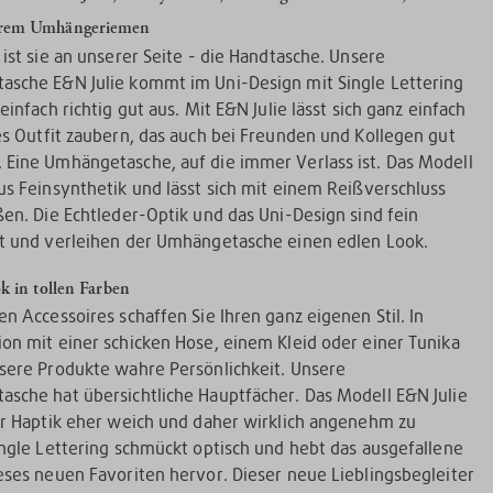
rem Umhängeriemen
 ist sie an unserer Seite - die Handtasche. Unsere
sche E&N Julie kommt im Uni-Design mit Single Lettering
einfach richtig gut aus. Mit E&N Julie lässt sich ganz einfach
es Outfit zaubern, das auch bei Freunden und Kollegen gut
Eine Umhängetasche, auf die immer Verlass ist. Das Modell
us Feinsynthetik und lässt sich mit einem Reißverschluss
ßen. Die Echtleder-Optik und das Uni-Design sind fein
t und verleihen der Umhängetasche einen edlen Look.
k in tollen Farben
en Accessoires schaffen Sie Ihren ganz eigenen Stil. In
on mit einer schicken Hose, einem Kleid oder einer Tunika
sere Produkte wahre Persönlichkeit. Unsere
sche hat übersichtliche Hauptfächer. Das Modell E&N Julie
er Haptik eher weich und daher wirklich angenehm zu
ingle Lettering schmückt optisch und hebt das ausgefallene
eses neuen Favoriten hervor. Dieser neue Lieblingsbegleiter