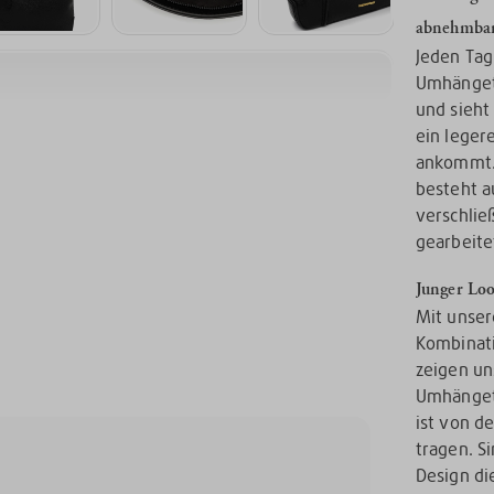
abnehmba
Jeden Tag
Umhängeta
und sieht 
ein leger
ankommt. 
besteht a
verschlie
gearbeite
Junger Loo
Mit unser
Kombinati
zeigen un
Umhängeta
ist von d
tragen. S
Design di