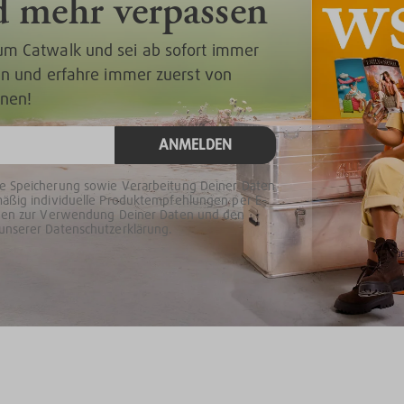
d mehr verpassen
um Catwalk und sei ab sofort immer
 an und erfahre immer zuerst von
onen!
ANMELDEN
ie Speicherung sowie Verarbeitung Deiner Daten
mäßig individuelle Produktempfehlungen per E-
ionen zur Verwendung Deiner Daten und den
unserer Datenschutzerklärung.