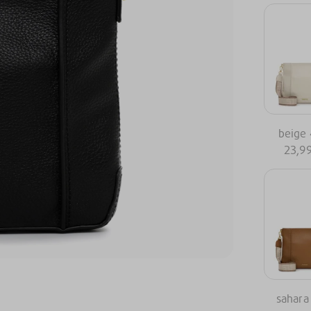
beige
23,9
sahara