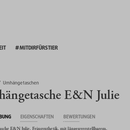
EIT
#MITDIRFÜRSTIER
/
Umhängetaschen
ängetasche E&N Julie
IBUNG
EIGENSCHAFTEN
BEWERTUNGEN
che E&N Julie, Feinsynthetik, mit längenverstellbarem,