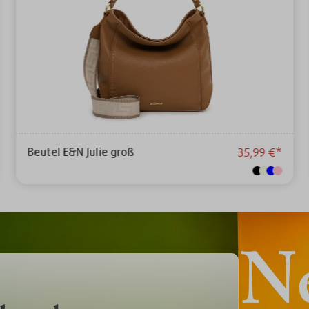
Beutel E&N Julie groß
35,99 €*